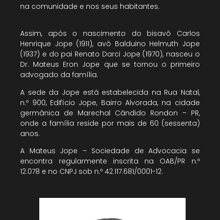
na comunidade e nos seus habitantes.
Assim, após o nascimento do bisavô Carlos
Henrique Jope (1911), avô Balduino Helmuth Jope
(1937) e do pai Renato Darci Jope (1970), nasceu o
Dr. Mateus Eron Jope que se tornou o primeiro
advogado da família.
A sede da Jope está estabelecida na Rua Natal,
n.º 900, Edifício Jope, Bairro Alvorada, na cidade
germânica de Marechal Cândido Rondon – PR,
onde a família reside por mais de 60 (sessenta)
anos.
A Mateus Jope – Sociedade de Advocacia se
encontra regularmente inscrita na OAB/PR n.º
12.078 e no CNPJ sob n.º 42.117.681/0001-12.